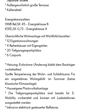
* Separate Toilette
* Außergewöhnlich große Terrasse
* Kellerabteil
Energiekennzahlen:
HWB Ref,SK 45 – Energieklasse B
fGEE,SK 0,73 – Energieklasse A
Übersichtliche Wohnanlage mit Wohlfühlcharakter:
* 12 Eigentumswohnungen
* 4 Reihenhäuser mit Eigengärten
* 20 Tiefgaragenparkplätze
* 6 Carports
* Heizung: Erdwärme (Änderung bleibt dem Bauträger
vorbehalten)
Sanfte Temperierung der Wohn- und Schlafräume: Für
ein angenehmes Wohngefühl im Sommer (keine
klassische Klimaanlage)
* Hauseigene Photovoltaikanlage
* Die Tiefgaragenparkplätze sind bereits für E-
Mobility vorbereitet und können mit Ladestationen
ausgestattet werden
* Inklusive elektrisch gesteuerter Raffstores