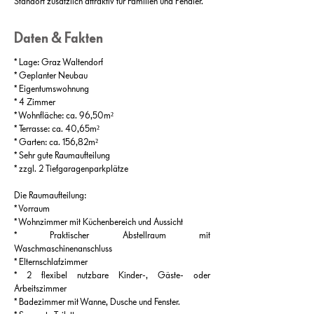
Standort zusätzlich attraktiv für Familien und Pendler.
Daten & Fakten
* Lage: Graz Waltendorf
* Geplanter Neubau
* Eigentumswohnung
* 4 Zimmer
* Wohnfläche: ca. 96,50m²
* Terrasse: ca. 40,65m²
* Garten: ca. 156,82m²
* Sehr gute Raumaufteilung
* zzgl. 2 Tiefgaragenparkplätze
Die Raumaufteilung:
* Vorraum
* Wohnzimmer mit Küchenbereich und Aussicht
* Praktischer Abstellraum mit
Waschmaschinenanschluss
* Elternschlafzimmer
* 2 flexibel nutzbare Kinder-, Gäste- oder
Arbeitszimmer
* Badezimmer mit Wanne, Dusche und Fenster.