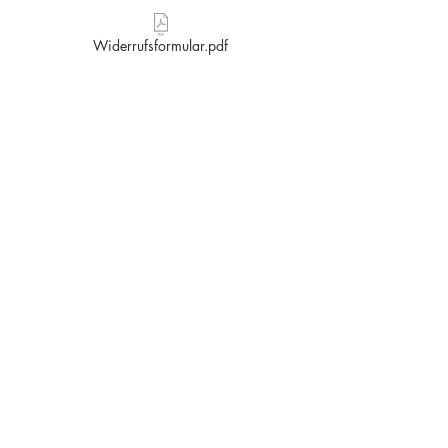
Widerrufsformular.pdf
Kauf
Bauträger – Immobilien
ÖVI-Form Nr. 13.pdf
Widerrufsformular.pdf
Kauf