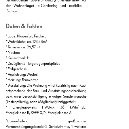
hervorragenden Busverbindung (Haltestelle direkt vor
der Wohnanlage), e-Carsharing und nextbike –
Station.
Daten & Fakten
* Lage: Klagenfurt, Feschnig
* Wohnfläche: ca. 123,38m²
* Terrasse: ca. 26,57m²
* Neubau
* Kellerabteil: Ja
* Zuzüglich 2 Tiefgaragenparkplätze
* Erdgeschoss
* Ausrichtung: Westost
* Heizung: Fernwärme
* Ausstattung: Die Wohnung wird kurzfristig nach Kauf
entsprechend der Bau- und Ausstattungsbeschreibung
bzw. unter Berücksichtigung etwaiger Sonderwünsche
(kostenpflichtig, nach Möglichkeit) fertiggestellt.
* Energieausweis: HWB-sk 36 kWh/m2a,
Energieklasse B, fGEE 0,74 Energieklasse A
Raumaufteilung: großzügiger
Vorraum/Eingangsbereich2 Schlafzimmer, 1 weiteres