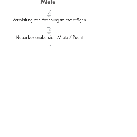
Miete
Vermittlung von Wohnungsmietverträgen
Nebenkostenübersicht Miete / Pacht
Widerrufsformular.pdf
Kauf
Bauträger – Immobilien
ÖVI-Form Nr. 13.pdf
Widerrufsformular.pdf